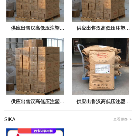
供应出售汉高低压注塑
供应出售汉高低压注塑
TECHNOMELT PA 625
TECHNOMELT PA 2384
供应出售汉高低压注塑
供应出售汉高低压注塑
TECHNOMELT PA 638
TECHNOMELT PA 633
SIKA
查看更多 >