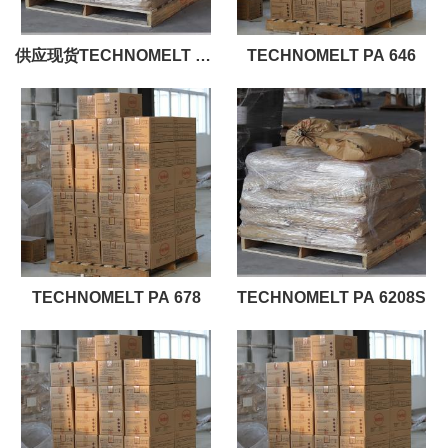
供应现货TECHNOMELT PA
TECHNOMELT PA 646
646
TECHNOMELT PA 678
TECHNOMELT PA 6208S