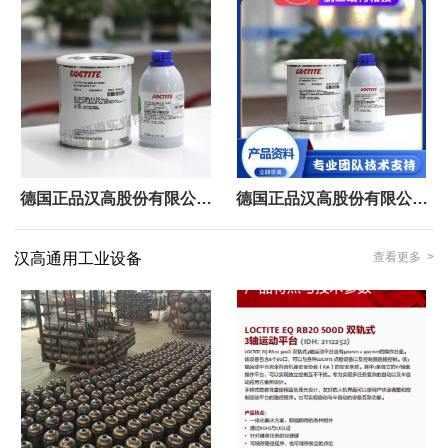
用BONDERITE C-AK 7507
用BONDERITE C-AK 7507
用途广泛正品金属脱模汉高
用途广泛正品金属脱模汉高
德国正品汉高股份有限公司
德国正品汉高股份有限公司
脱模钢铁有色金金属适用通
脱模钢铁有色金金属适用通
汉高通用工业设备
查看更多 >
用BONDERITE C-IC 2520
用BONDERITE C-IC 2502
用途广泛正品金属脱模汉高
用途广泛正品金属脱模汉高