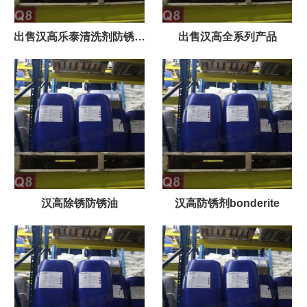
出售汉高乐泰清洗剂防锈剂
出售汉高全系列产品
钝化剂
汉高除锈防锈油
汉高防锈剂bonderite