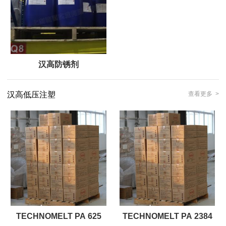
汉高防锈剂
汉高低压注塑
查看更多 >
TECHNOMELT PA 625
TECHNOMELT PA 2384