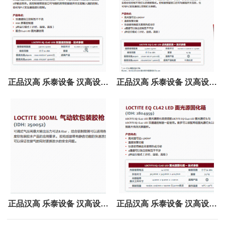
EQ CL32 LED 手持点光源
LED 面光源灯头
正品汉高 乐泰设备 汉高设备
正品汉高 乐泰设备 汉高设备
假一赔十LOCTITE EQ CL42
假一赔十LOCTITE EO CL40
LED 双通道控制器
LED 点光源系统
正品汉高 乐泰设备 汉高设备
正品汉高 乐泰设备 汉高设备
假一赔十LOCTITE 300ML
假一赔十LOCTITE EQ CL42