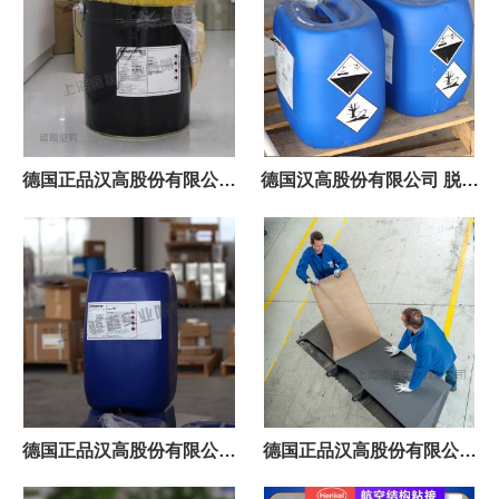
用BONDERITE C-AD 5003
用BONDERITE C-AK 1021
途广泛正品金属脱模汉高
用途广泛正品金属脱模汉高
德国正品汉高股份有限公司
德国汉高股份有限公司 脱模
脱模钢铁有色金金属适用通
钢铁有色金金属适用通用
用BONDERITE C-AK 7506
BONDERITE C-AK 7507 用
用途广泛正品金属脱模汉高
途广泛正品金属脱模汉高
德国正品汉高股份有限公司
德国正品汉高股份有限公司
脱模钢铁有色金金属适用通
脱模钢铁有色金金属适用通