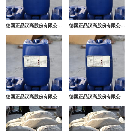
德国正品汉高股份有限公司
德国正品汉高股份有限公司
脱模钢铁有色金金属适用通
脱模钢铁有色金金属适用通
用BONDERITE C-AD 2288
用BONDERITE C-AD 2288
用途广泛正品金属清洗汉高
用途广泛正品金属清洗汉高
德国正品汉高股份有限公司
德国正品汉高股份有限公司
脱模钢铁有色金金属适用通
脱模钢铁有色金金属适用通
用BONDERITE C-AD 2288
用BONDERITE C-AD 2288