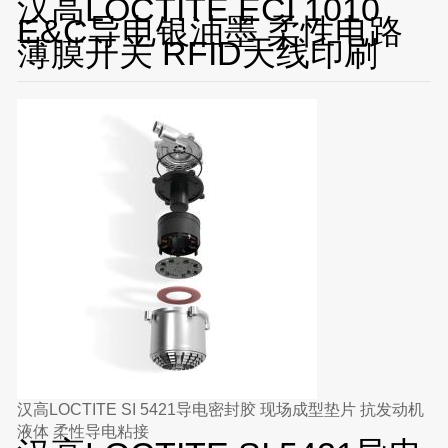
汉高LOCTITE ECI 1010
E&C导电银油墨 柔性电路
薄膜开关 RFID天线印刷
汉高LOCTITE SI 5421导电密封胶 现场成型垫片 抗发动机
液体 柔性导电粘接