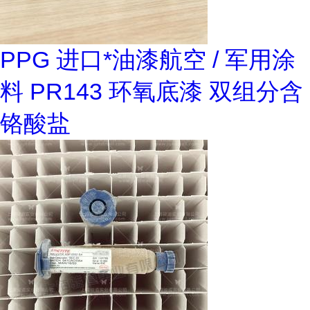
PPG 进口*油漆航空 / 军用涂
料 PR143 环氧底漆 双组分含
铬酸盐