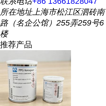
联系电话
+86 13661828047
所在地址
上海市松江区泗砖南
路（名企公馆）255弄259号6
楼
推荐产品