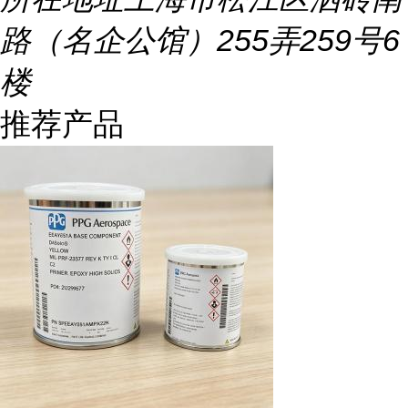
路（名企公馆）255弄259号6
楼
推荐产品