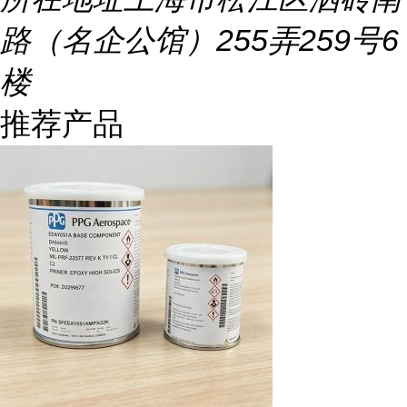
路（名企公馆）255弄259号6
楼
推荐产品