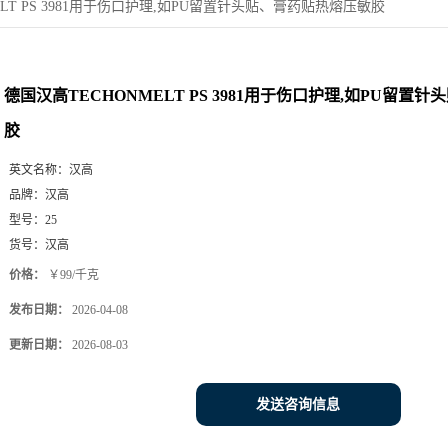
ELT PS 3981用于伤口护理,如PU留置针头贴、膏药贴热熔压敏胶
德国汉高TECHONMELT PS 3981用于伤口护理,如PU留置
胶
英文名称：
汉高
品牌：
汉高
型号：
25
货号：
汉高
价格：
￥99/千克
发布日期：
2026-04-08
更新日期：
2026-08-03
发送咨询信息