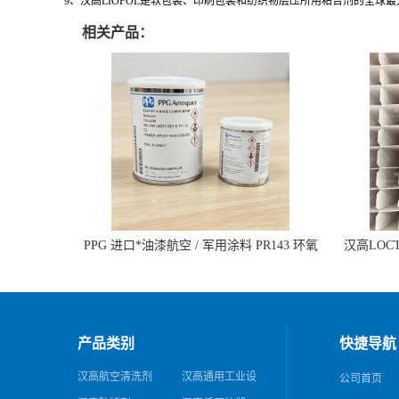
9、汉高LIOFOL是软包装、印刷包装和纺织物层压所用粘合剂的全球
相关产品：
PPG 进口*油漆航空 / 军用涂料 PR143 环氧
汉高LOCTI
底漆 双组分含铬酸盐
纹模
产品类别
快捷导航
汉高航空清洗剂
汉高通用工业设
公司首页