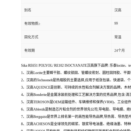
别名
汉高
99
有效物质≥
固化方式
常温
有效期
24个月
Sika RE651 POLYOL/ RE102 ISOCYANATE汉高旗下品牌: 乐泰loctite、t
1、汉高Loctite主要瞬干胶、螺纹锁固、管螺纹密封、圆柱固持胶、平
2、汉高的Technomelt是热熔胶的主要选择,应用于纸张包装、快递
3、汉高AQUENCE是创新、可持续的水性粘合剂解决方案的品牌。
4、汉高Bonderite是金属涂装前处理和工艺解决方案的优秀品牌,包
5、汉高TEROSON是OEM运输组件、车辆维修和保养(VRM)、
6、汉高Ablestik是制造芯片粘合剂的世界领先公司,导电胶、导
7、汉高Bergquist是世界上排名第一的高性能导热品牌,导热膏、
8、汉高ACHESON是全球领先的碳浆、银浆导电油墨、绝缘油墨、