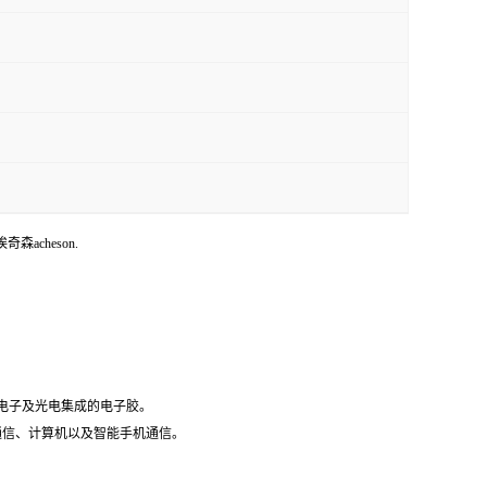
埃奇森acheson.
微电子及光电集成的电子胶。
据通信、计算机以及智能手机通信。