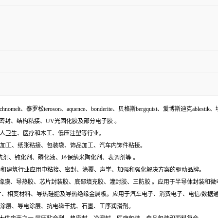
echnomelt、泰罗松teroson、aquence、bonderite、贝格斯bergquist、爱博斯迪克ablestik、
面密封、结构粘接、UV光固化胶及部分电子胶 。
袋、个人卫生、医疗和木工、低压注塑等行业。
木材加工、纸张粘接、包装袋、饰品加工、汽车内饰件粘接。
含:清洗剂、钝化剂、磷化液、环保纳米陶化剂、表调剂等 。
工业组件和建筑行业应用中粘接、密封、涂覆、声学、加强和强化解决方案的驱动品牌。
电膜、绝缘膜、导热胶、芯片封装胶、底部填充胶、灌封胶、三防胶 。应用于半导体封装和
导热垫片、相变材料、导热硅脂及导热绝缘金属板。应用于汽车电子、消费电子、电信/数
特种涂层、导电涂层、抗电磁干扰、石墨、工序润滑剂。