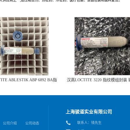
最大供应商之一,层压粘合剂、热密封、冷密封、医疗包装、食品包装和面料复合。
TE ABLESTIK ABP 6892 BA指
汉高LOCTITE 3220 指纹模组封装
组封装 玻璃和IC粘接的拷贝
IC粘接
上海骏道实业有限公司
联系人：钱先生
公司介绍
公司动态