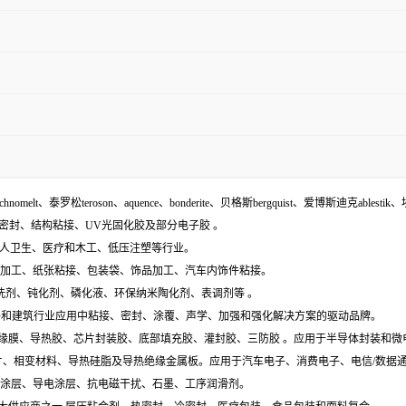
echnomelt、泰罗松teroson、aquence、bonderite、贝格斯bergquist、爱博斯迪克ablestik、
面密封、结构粘接、UV光固化胶及部分电子胶 。
袋、个人卫生、医疗和木工、低压注塑等行业。
木材加工、纸张粘接、包装袋、饰品加工、汽车内饰件粘接。
含:清洗剂、钝化剂、磷化液、环保纳米陶化剂、表调剂等 。
工业组件和建筑行业应用中粘接、密封、涂覆、声学、加强和强化解决方案的驱动品牌。
电膜、绝缘膜、导热胶、芯片封装胶、底部填充胶、灌封胶、三防胶 。应用于半导体封装和
导热垫片、相变材料、导热硅脂及导热绝缘金属板。应用于汽车电子、消费电子、电信/数
特种涂层、导电涂层、抗电磁干扰、石墨、工序润滑剂。