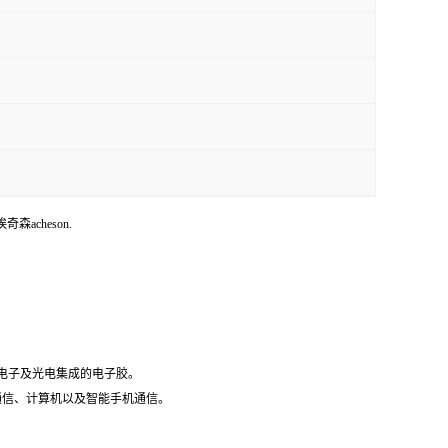
埃奇森acheson.
微电子及光电集成的电子胶。
据通信、计算机以及智能手机通信。