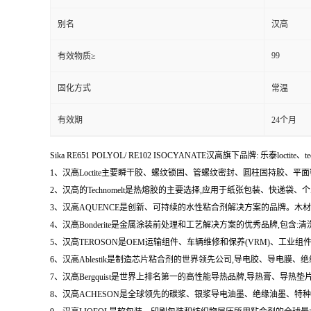
别名
汉高
99
有效物质≥
固化方式
常温
有效期
24个月
Sika RE651 POLYOL/ RE102 ISOCYANATE汉高旗下品牌: 乐泰loctite、t
1、汉高Loctite主要瞬干胶、螺纹锁固、管螺纹密封、圆柱固持胶、平
2、汉高的Technomelt是热熔胶的主要选择,应用于纸张包装、快递
3、汉高AQUENCE是创新、可持续的水性粘合剂解决方案的品牌。
4、汉高Bonderite是金属涂装前处理和工艺解决方案的优秀品牌,包
5、汉高TEROSON是OEM运输组件、车辆维修和保养(VRM)、
6、汉高Ablestik是制造芯片粘合剂的世界领先公司,导电胶、导
7、汉高Bergquist是世界上排名第一的高性能导热品牌,导热膏、
8、汉高ACHESON是全球领先的碳浆、银浆导电油墨、绝缘油墨、