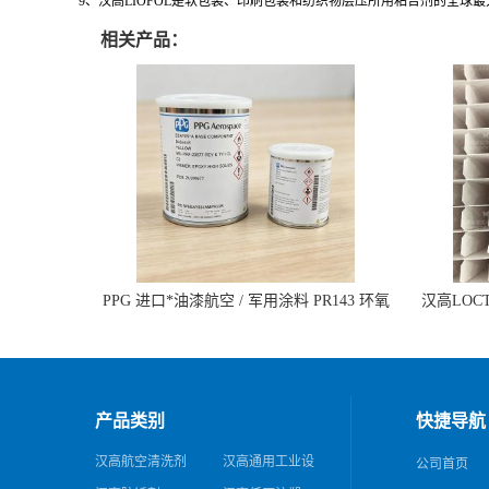
9、汉高LIOFOL是软包装、印刷包装和纺织物层压所用粘合剂的全球
相关产品：
PPG 进口*油漆航空 / 军用涂料 PR143 环氧
汉高LOCTI
底漆 双组分含铬酸盐
纹模
产品类别
快捷导航
汉高航空清洗剂
汉高通用工业设
公司首页