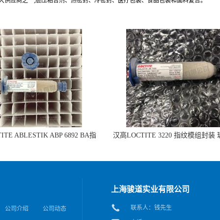
最大供应商之一,层压粘合剂、热密封、冷密封、医疗包装、食品包装和面料复合。
TE ABLESTIK ABP 6892 BA指
汉高LOCTITE 3220 指纹模组封装
组封装 玻璃和IC粘接的拷贝
IC粘接
上海骏道实业有限公司
联系人：钱先生
公司介绍
公司动态