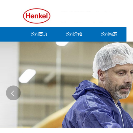
公司首页
公司介绍
公司动态