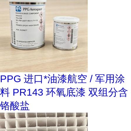
PPG 进口*油漆航空 / 军用涂
料 PR143 环氧底漆 双组分含
铬酸盐