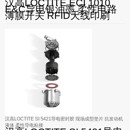
汉高LOCTITE ECI 1010
E&C导电银油墨 柔性电路
薄膜开关 RFID天线印刷
汉高LOCTITE SI 5421导电密封胶 现场成型垫片 抗发动机
液体 柔性导电粘接