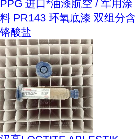
PPG 进口*油漆航空 / 军用涂
料 PR143 环氧底漆 双组分含
铬酸盐