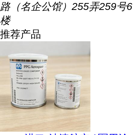
路（名企公馆）255弄259号6
楼
推荐产品