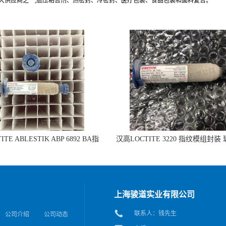
最大供应商之一,层压粘合剂、热密封、冷密封、医疗包装、食品包装和面料复合。
TE ABLESTIK ABP 6892 BA指
汉高LOCTITE 3220 指纹模组封装
组封装 玻璃和IC粘接的拷贝
IC粘接
上海骏道实业有限公司
联系人：钱先生
公司介绍
公司动态