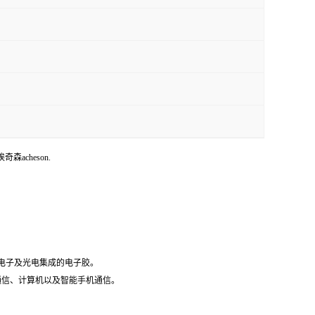
埃奇森acheson.
微电子及光电集成的电子胶。
据通信、计算机以及智能手机通信。