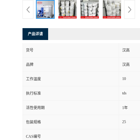
产品详请
货号
汉高
品牌
汉高
10
工作温度
tds
执行标准
活性使用期
1年
25
包装规格
CAS编号