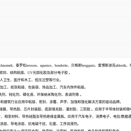
echnomelt、泰罗松teroson、aquence、bonderite、贝格斯bergquist、爱博斯迪克ablestik、
面密封、结构粘接、UV光固化胶及部分电子胶 。
袋、个人卫生、医疗和木工、低压注塑等行业。
木材加工、纸张粘接、包装袋、饰品加工、汽车内饰件粘接。
含:清洗剂、钝化剂、磷化液、环保纳米陶化剂、表调剂等 。
工业组件和建筑行业应用中粘接、密封、涂覆、声学、加强和强化解决方案的驱动品牌。
电膜、绝缘膜、导热胶、芯片封装胶、底部填充胶、灌封胶、三防胶 。应用于半导体封装和
导热垫片、相变材料、导热硅脂及导热绝缘金属板。应用于汽车电子、消费电子、电信/数
特种涂层、导电涂层、抗电磁干扰、石墨、工序润滑剂。