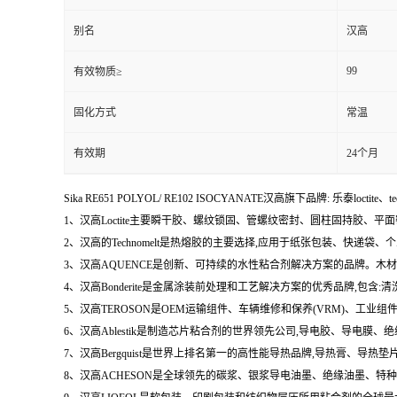
别名
汉高
99
有效物质≥
固化方式
常温
有效期
24个月
Sika RE651 POLYOL/ RE102 ISOCYANATE汉高旗下品牌: 乐泰loctite、t
1、汉高Loctite主要瞬干胶、螺纹锁固、管螺纹密封、圆柱固持胶、平
2、汉高的Technomelt是热熔胶的主要选择,应用于纸张包装、快递
3、汉高AQUENCE是创新、可持续的水性粘合剂解决方案的品牌。
4、汉高Bonderite是金属涂装前处理和工艺解决方案的优秀品牌,包
5、汉高TEROSON是OEM运输组件、车辆维修和保养(VRM)、
6、汉高Ablestik是制造芯片粘合剂的世界领先公司,导电胶、导
7、汉高Bergquist是世界上排名第一的高性能导热品牌,导热膏、
8、汉高ACHESON是全球领先的碳浆、银浆导电油墨、绝缘油墨、