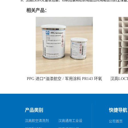
9、汉高LIOFOL是软包装、印刷包装和纺织物层压所用粘合剂的全球
相关产品：
PPG 进口*油漆航空 / 军用涂料 PR143 环氧
汉高LOCTI
底漆 双组分含铬酸盐
纹模
产品类别
快捷导航
汉高航空清洗剂
汉高通用工业设
公司首页