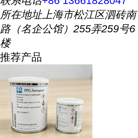
联系电话
+86 13661828047
所在地址
上海市松江区泗砖南
路（名企公馆）255弄259号6
楼
推荐产品