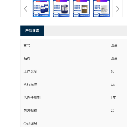
产品详请
货号
汉高
品牌
汉高
10
工作温度
tds
执行标准
活性使用期
1年
25
包装规格
CAS编号