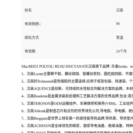
别名
汉高
99
有效物质≥
固化方式
常温
有效期
24个月
Sika RE651 POLYOL/ RE102 ISOCYANATE汉高旗下品牌: 乐泰loctite、t
1、汉高Loctite主要瞬干胶、螺纹锁固、管螺纹密封、圆柱固持胶、平
2、汉高的Technomelt是热熔胶的主要选择,应用于纸张包装、快递
3、汉高AQUENCE是创新、可持续的水性粘合剂解决方案的品牌。
4、汉高Bonderite是金属涂装前处理和工艺解决方案的优秀品牌,包
5、汉高TEROSON是OEM运输组件、车辆维修和保养(VRM)、
6、汉高Ablestik是制造芯片粘合剂的世界领先公司,导电胶、导
7、汉高Bergquist是世界上排名第一的高性能导热品牌,导热膏、
8、汉高ACHESON是全球领先的碳浆、银浆导电油墨、绝缘油墨、