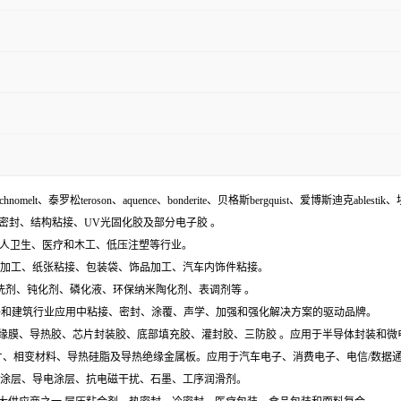
echnomelt、泰罗松teroson、aquence、bonderite、贝格斯bergquist、爱博斯迪克ablestik、
面密封、结构粘接、UV光固化胶及部分电子胶 。
袋、个人卫生、医疗和木工、低压注塑等行业。
木材加工、纸张粘接、包装袋、饰品加工、汽车内饰件粘接。
含:清洗剂、钝化剂、磷化液、环保纳米陶化剂、表调剂等 。
工业组件和建筑行业应用中粘接、密封、涂覆、声学、加强和强化解决方案的驱动品牌。
电膜、绝缘膜、导热胶、芯片封装胶、底部填充胶、灌封胶、三防胶 。应用于半导体封装和
导热垫片、相变材料、导热硅脂及导热绝缘金属板。应用于汽车电子、消费电子、电信/数
特种涂层、导电涂层、抗电磁干扰、石墨、工序润滑剂。