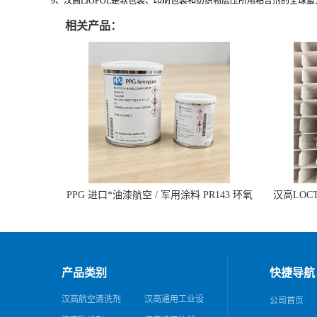
9、汉高LIOFOL是软包装、印刷包装和纺织物层压所用粘合剂的全球
相关产品：
PPG 进口*油漆航空 / 军用涂料 PR143 环氧
汉高LOCTI
底漆 双组分含铬酸盐
纹模
产品类别
快捷导航
汉高航空清洗剂
汉高通用工业设
公司首页