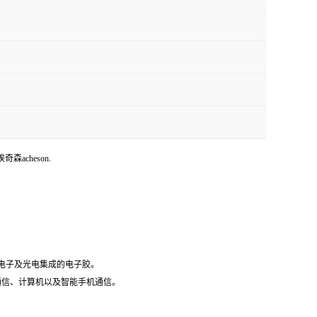
埃奇森acheson.
微电子及光电集成的电子胶。
据通信、计算机以及智能手机通信。