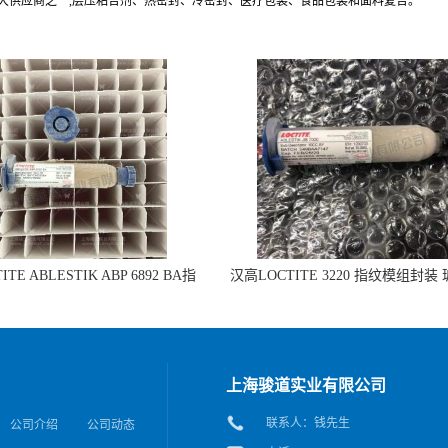
最大供应商之一,层压粘合剂、热密封、冷密封、医疗包装、食品包装和面料复合。
TE ABLESTIK ABP 6892 BA指
汉高LOCTITE 3220 指纹模组封装
组封装 玻璃和IC粘接的拷贝
IC粘接
上海骏道实业有限公司
联系人：钱先生
公司介绍
公司动态