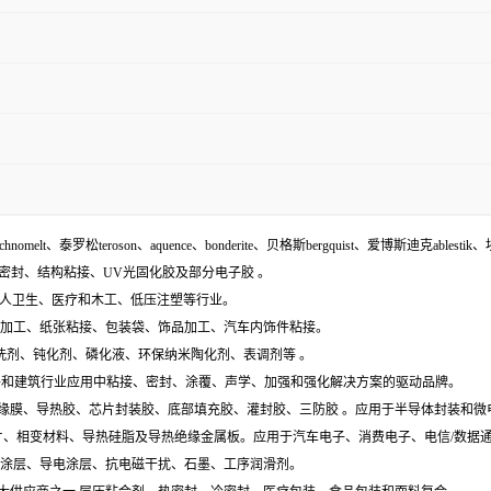
echnomelt、泰罗松teroson、aquence、bonderite、贝格斯bergquist、爱博斯迪克ablestik、
面密封、结构粘接、UV光固化胶及部分电子胶 。
袋、个人卫生、医疗和木工、低压注塑等行业。
木材加工、纸张粘接、包装袋、饰品加工、汽车内饰件粘接。
含:清洗剂、钝化剂、磷化液、环保纳米陶化剂、表调剂等 。
工业组件和建筑行业应用中粘接、密封、涂覆、声学、加强和强化解决方案的驱动品牌。
电膜、绝缘膜、导热胶、芯片封装胶、底部填充胶、灌封胶、三防胶 。应用于半导体封装和
导热垫片、相变材料、导热硅脂及导热绝缘金属板。应用于汽车电子、消费电子、电信/数
特种涂层、导电涂层、抗电磁干扰、石墨、工序润滑剂。