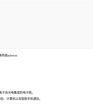
埃奇森acheson.
微电子及光电集成的电子胶。
据通信、计算机以及智能手机通信。