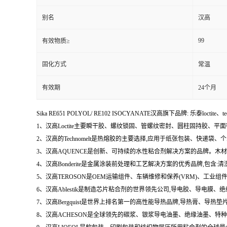
别名
汉高
99
有效物质≥
固化方式
常温
有效期
24个月
Sika RE651 POLYOL/ RE102 ISOCYANATE汉高旗下品牌: 乐泰loctite、t
1、汉高Loctite主要瞬干胶、螺纹锁固、管螺纹密封、圆柱固持胶、平
2、汉高的Technomelt是热熔胶的主要选择,应用于纸张包装、快递
3、汉高AQUENCE是创新、可持续的水性粘合剂解决方案的品牌。
4、汉高Bonderite是金属涂装前处理和工艺解决方案的优秀品牌,包
5、汉高TEROSON是OEM运输组件、车辆维修和保养(VRM)、
6、汉高Ablestik是制造芯片粘合剂的世界领先公司,导电胶、导
7、汉高Bergquist是世界上排名第一的高性能导热品牌,导热膏、
8、汉高ACHESON是全球领先的碳浆、银浆导电油墨、绝缘油墨、