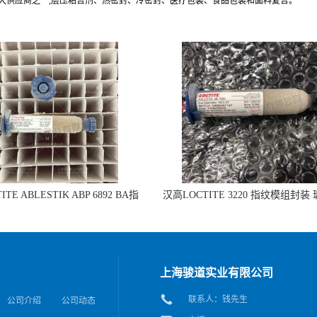
最大供应商之一,层压粘合剂、热密封、冷密封、医疗包装、食品包装和面料复合。
TE ABLESTIK ABP 6892 BA指
汉高LOCTITE 3220 指纹模组封装
组封装 玻璃和IC粘接的拷贝
IC粘接
上海骏道实业有限公司
联系人：钱先生
公司介绍
公司动态