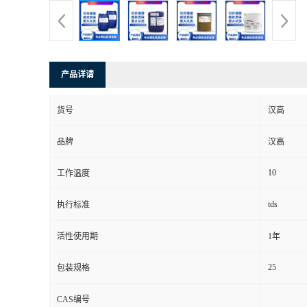
产品详请
货号
汉高
品牌
汉高
10
工作温度
tds
执行标准
活性使用期
1年
25
包装规格
CAS编号