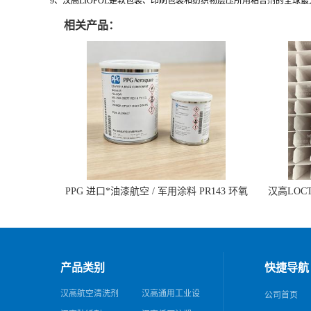
9、汉高LIOFOL是软包装、印刷包装和纺织物层压所用粘合剂的全球
相关产品：
PPG 进口*油漆航空 / 军用涂料 PR143 环氧
汉高LOCTI
底漆 双组分含铬酸盐
纹模
产品类别
快捷导航
汉高航空清洗剂
汉高通用工业设
公司首页