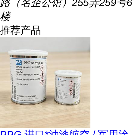
路（名企公馆）255弄259号6
楼
推荐产品
PPG 进口*油漆航空 / 军用涂