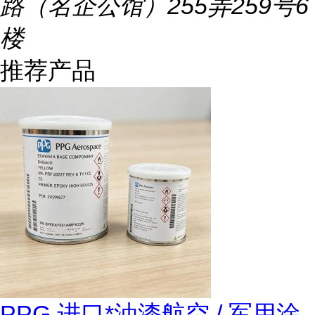
路（名企公馆）255弄259号6
楼
推荐产品
PPG 进口*油漆航空 / 军用涂