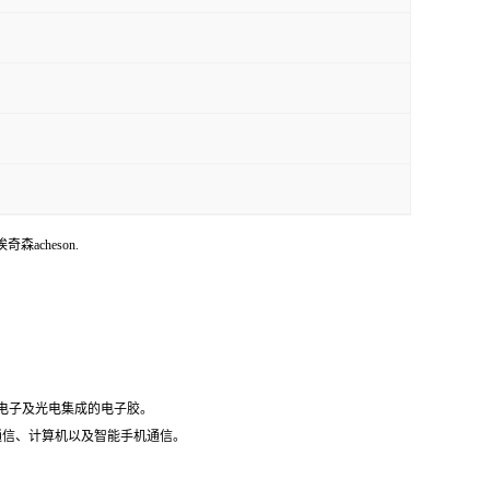
埃奇森acheson.
微电子及光电集成的电子胶。
据通信、计算机以及智能手机通信。