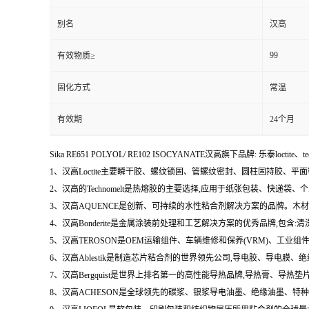
别名
汉高
99
有效物质≥
固化方式
常温
有效期
24个月
Sika RE651 POLYOL/ RE102 ISOCYANATE汉高旗下品牌: 乐泰loctite、t
1、汉高Loctite主要瞬干胶、螺纹锁固、管螺纹密封、圆柱固持胶、平
2、汉高的Technomelt是热熔胶的主要选择,应用于纸张包装、快递
3、汉高AQUENCE是创新、可持续的水性粘合剂解决方案的品牌。
4、汉高Bonderite是金属涂装前处理和工艺解决方案的优秀品牌,包
5、汉高TEROSON是OEM运输组件、车辆维修和保养(VRM)、
6、汉高Ablestik是制造芯片粘合剂的世界领先公司,导电胶、导
7、汉高Bergquist是世界上排名第一的高性能导热品牌,导热膏、
8、汉高ACHESON是全球领先的碳浆、银浆导电油墨、绝缘油墨、