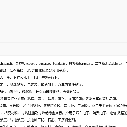
echnomelt、泰罗松teroson、aquence、bonderite、贝格斯bergquist、爱博斯迪克ablestik、
面密封、结构粘接、UV光固化胶及部分电子胶 。
袋、个人卫生、医疗和木工、低压注塑等行业。
木材加工、纸张粘接、包装袋、饰品加工、汽车内饰件粘接。
含:清洗剂、钝化剂、磷化液、环保纳米陶化剂、表调剂等 。
工业组件和建筑行业应用中粘接、密封、涂覆、声学、加强和强化解决方案的驱动品牌。
电膜、绝缘膜、导热胶、芯片封装胶、底部填充胶、灌封胶、三防胶 。应用于半导体封装和
导热垫片、相变材料、导热硅脂及导热绝缘金属板。应用于汽车电子、消费电子、电信/数
特种涂层、导电涂层、抗电磁干扰、石墨、工序润滑剂。