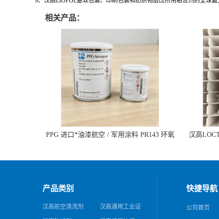
9、汉高LIOFOL是软包装、印刷包装和纺织物层压所用粘合剂的全球
相关产品：
PPG 进口*油漆航空 / 军用涂料 PR143 环氧
汉高LOCTI
底漆 双组分含铬酸盐
纹模
产品类别
快捷导航
汉高航空清洗剂
汉高通用工业设
公司首页