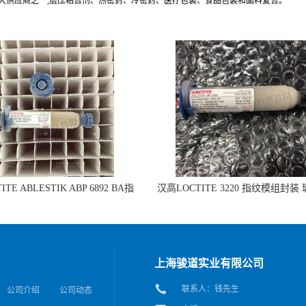
最大供应商之一,层压粘合剂、热密封、冷密封、医疗包装、食品包装和面料复合。
TE ABLESTIK ABP 6892 BA指
汉高LOCTITE 3220 指纹模组封装
组封装 玻璃和IC粘接的拷贝
IC粘接
上海骏道实业有限公司
联系人：钱先生
公司介绍
公司动态