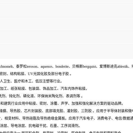
echnomelt、泰罗松teroson、aquence、bonderite、贝格斯bergquist、爱博斯迪克ablestik、
面密封、结构粘接、UV光固化胶及部分电子胶 。
袋、个人卫生、医疗和木工、低压注塑等行业。
木材加工、纸张粘接、包装袋、饰品加工、汽车内饰件粘接。
含:清洗剂、钝化剂、磷化液、环保纳米陶化剂、表调剂等 。
工业组件和建筑行业应用中粘接、密封、涂覆、声学、加强和强化解决方案的驱动品牌。
电膜、绝缘膜、导热胶、芯片封装胶、底部填充胶、灌封胶、三防胶 。应用于半导体封装和
导热垫片、相变材料、导热硅脂及导热绝缘金属板。应用于汽车电子、消费电子、电信/数
特种涂层、导电涂层、抗电磁干扰、石墨、工序润滑剂。