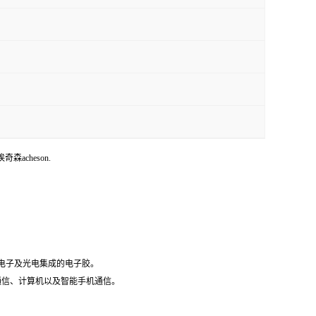
埃奇森acheson.
微电子及光电集成的电子胶。
据通信、计算机以及智能手机通信。