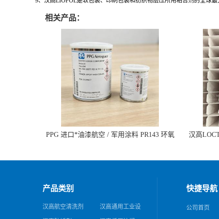
9、汉高LIOFOL是软包装、印刷包装和纺织物层压所用粘合剂的全球
相关产品：
PPG 进口*油漆航空 / 军用涂料 PR143 环氧
汉高LOCTI
底漆 双组分含铬酸盐
纹模
产品类别
快捷导航
汉高航空清洗剂
汉高通用工业设
公司首页