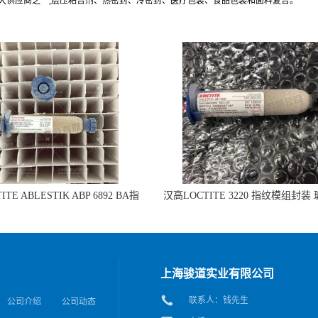
最大供应商之一,层压粘合剂、热密封、冷密封、医疗包装、食品包装和面料复合。
TE ABLESTIK ABP 6892 BA指
汉高LOCTITE 3220 指纹模组封装
组封装 玻璃和IC粘接的拷贝
IC粘接
上海骏道实业有限公司
联系人：钱先生
公司介绍
公司动态