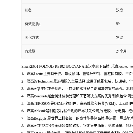
别名
汉高
99
有效物质≥
固化方式
常温
有效期
24个月
Sika RE651 POLYOL/ RE102 ISOCYANATE汉高旗下品牌: 乐泰loctite、t
1、汉高Loctite主要瞬干胶、螺纹锁固、管螺纹密封、圆柱固持胶、平
2、汉高的Technomelt是热熔胶的主要选择,应用于纸张包装、快递
3、汉高AQUENCE是创新、可持续的水性粘合剂解决方案的品牌。
4、汉高Bonderite是金属涂装前处理和工艺解决方案的优秀品牌,包
5、汉高TEROSON是OEM运输组件、车辆维修和保养(VRM)、
6、汉高Ablestik是制造芯片粘合剂的世界领先公司,导电胶、导
7、汉高Bergquist是世界上排名第一的高性能导热品牌,导热膏、
8、汉高ACHESON是全球领先的碳浆、银浆导电油墨、绝缘油墨、