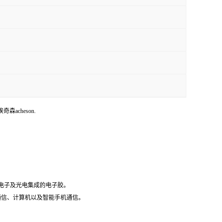
埃奇森acheson.
微电子及光电集成的电子胶。
据通信、计算机以及智能手机通信。