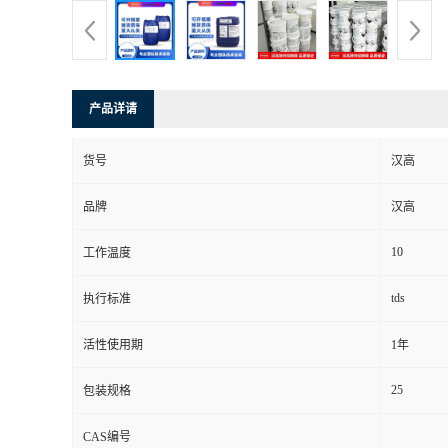
产品详请
货号
汉高
品牌
汉高
10
工作温度
tds
执行标准
活性使用期
1年
25
包装规格
CAS编号