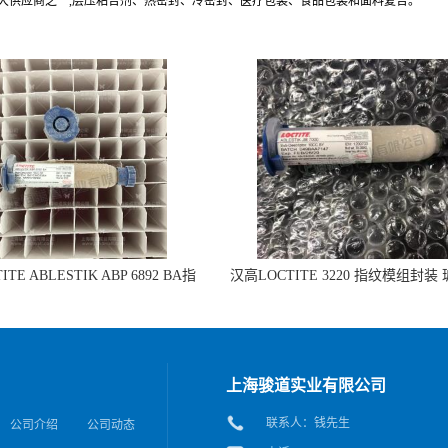
最大供应商之一,层压粘合剂、热密封、冷密封、医疗包装、食品包装和面料复合。
TE ABLESTIK ABP 6892 BA指
汉高LOCTITE 3220 指纹模组封装
组封装 玻璃和IC粘接的拷贝
IC粘接
上海骏道实业有限公司
联系人：钱先生
公司介绍
公司动态