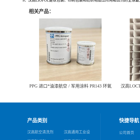
9、汉高LIOFOL是软包装、印刷包装和纺织物层压所用粘合剂的全球
相关产品：
PPG 进口*油漆航空 / 军用涂料 PR143 环氧
汉高LOCTI
底漆 双组分含铬酸盐
纹模
产品类别
快捷导航
汉高航空清洗剂
汉高通用工业设
公司首页