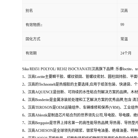
别名
汉高
99
有效物质≥
固化方式
常温
有效期
24个月
Sika RE651 POLYOL/ RE102 ISOCYANATE汉高旗下品牌: 乐泰loctite、t
1、汉高Loctite主要瞬干胶、螺纹锁固、管螺纹密封、圆柱固持胶、平
2、汉高的Technomelt是热熔胶的主要选择,应用于纸张包装、快递
3、汉高AQUENCE是创新、可持续的水性粘合剂解决方案的品牌。
4、汉高Bonderite是金属涂装前处理和工艺解决方案的优秀品牌,包
5、汉高TEROSON是OEM运输组件、车辆维修和保养(VRM)、
6、汉高Ablestik是制造芯片粘合剂的世界领先公司,导电胶、导
7、汉高Bergquist是世界上排名第一的高性能导热品牌,导热膏、
8、汉高ACHESON是全球领先的碳浆、银浆导电油墨、绝缘油墨、