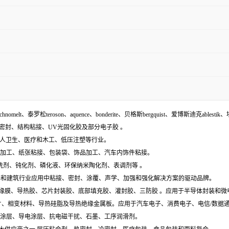
echnomelt、泰罗松teroson、aquence、bonderite、贝格斯bergquist、爱博斯迪克ablestik、
面密封、结构粘接、UV光固化胶及部分电子胶 。
袋、个人卫生、医疗和木工、低压注塑等行业。
木材加工、纸张粘接、包装袋、饰品加工、汽车内饰件粘接。
含:清洗剂、钝化剂、磷化液、环保纳米陶化剂、表调剂等 。
工业组件和建筑行业应用中粘接、密封、涂覆、声学、加强和强化解决方案的驱动品牌。
电膜、绝缘膜、导热胶、芯片封装胶、底部填充胶、灌封胶、三防胶 。应用于半导体封装和
导热垫片、相变材料、导热硅脂及导热绝缘金属板。应用于汽车电子、消费电子、电信/数
特种涂层、导电涂层、抗电磁干扰、石墨、工序润滑剂。