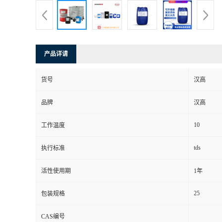
产品详请
货号
汉高
品牌
汉高
10
工作温度
tds
执行标准
活性使用期
1年
25
包装规格
CAS编号