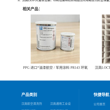
9、汉高LIOFOL是软包装、印刷包装和纺织物层压所用粘合剂的全球
相关产品：
PPG 进口*油漆航空 / 军用涂料 PR143 环氧
汉高LOCTI
底漆 双组分含铬酸盐
纹模
产品类别
快捷导航
汉高航空清洗剂
汉高通用工业设
公司首页