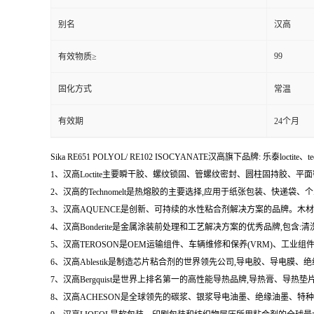
别名
汉高
99
有效物质≥
固化方式
常温
有效期
24个月
Sika RE651 POLYOL/ RE102 ISOCYANATE汉高旗下品牌: 乐泰loctite、t
1、汉高Loctite主要瞬干胶、螺纹锁固、管螺纹密封、圆柱固持胶、平
2、汉高的Technomelt是热熔胶的主要选择,应用于纸张包装、快递
3、汉高AQUENCE是创新、可持续的水性粘合剂解决方案的品牌。
4、汉高Bonderite是金属涂装前处理和工艺解决方案的优秀品牌,包
5、汉高TEROSON是OEM运输组件、车辆维修和保养(VRM)、
6、汉高Ablestik是制造芯片粘合剂的世界领先公司,导电胶、导
7、汉高Bergquist是世界上排名第一的高性能导热品牌,导热膏、
8、汉高ACHESON是全球领先的碳浆、银浆导电油墨、绝缘油墨、