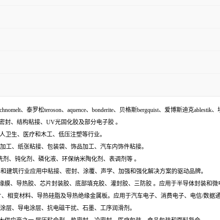
echnomelt、泰罗松teroson、aquence、bonderite、贝格斯bergquist、爱博斯迪克ablestik、
面密封、结构粘接、UV光固化胶及部分电子胶 。
袋、个人卫生、医疗和木工、低压注塑等行业。
木材加工、纸张粘接、包装袋、饰品加工、汽车内饰件粘接。
含:清洗剂、钝化剂、磷化液、环保纳米陶化剂、表调剂等 。
工业组件和建筑行业应用中粘接、密封、涂覆、声学、加强和强化解决方案的驱动品牌。
电膜、绝缘膜、导热胶、芯片封装胶、底部填充胶、灌封胶、三防胶 。应用于半导体封装和
导热垫片、相变材料、导热硅脂及导热绝缘金属板。应用于汽车电子、消费电子、电信/数
特种涂层、导电涂层、抗电磁干扰、石墨、工序润滑剂。