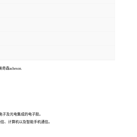
埃奇森acheson.
微电子及光电集成的电子胶。
据通信、计算机以及智能手机通信。