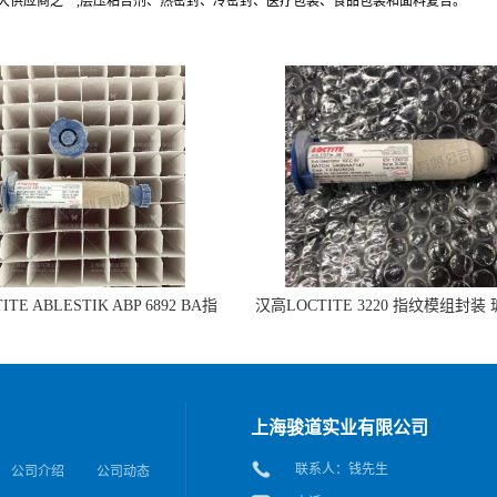
最大供应商之一,层压粘合剂、热密封、冷密封、医疗包装、食品包装和面料复合。
TE ABLESTIK ABP 6892 BA指
汉高LOCTITE 3220 指纹模组封装
组封装 玻璃和IC粘接的拷贝
IC粘接
上海骏道实业有限公司
联系人：钱先生
公司介绍
公司动态