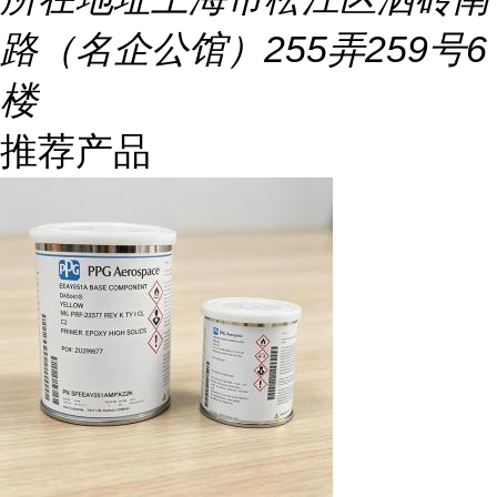
路（名企公馆）255弄259号6
楼
推荐产品