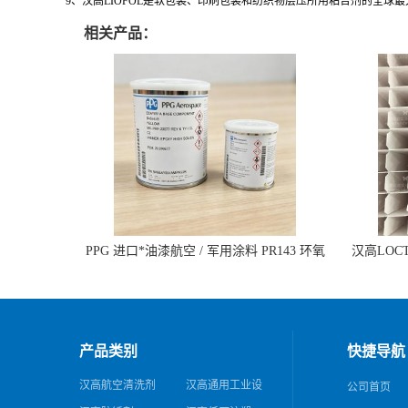
9、汉高LIOFOL是软包装、印刷包装和纺织物层压所用粘合剂的全球
相关产品：
PPG 进口*油漆航空 / 军用涂料 PR143 环氧
汉高LOCTI
底漆 双组分含铬酸盐
纹模
产品类别
快捷导航
汉高航空清洗剂
汉高通用工业设
公司首页