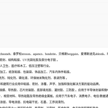
echnomelt、泰罗松teroson、aquence、bonderite、贝格斯bergquist、爱博斯迪克ablestik、
面密封、结构粘接、UV光固化胶及部分电子胶 。
袋、个人卫生、医疗和木工、低压注塑等行业。
木材加工、纸张粘接、包装袋、饰品加工、汽车内饰件粘接。
含:清洗剂、钝化剂、磷化液、环保纳米陶化剂、表调剂等 。
工业组件和建筑行业应用中粘接、密封、涂覆、声学、加强和强化解决方案的驱动品牌。
电膜、绝缘膜、导热胶、芯片封装胶、底部填充胶、灌封胶、三防胶 。应用于半导体封装和
导热垫片、相变材料、导热硅脂及导热绝缘金属板。应用于汽车电子、消费电子、电信/数
特种涂层、导电涂层、抗电磁干扰、石墨、工序润滑剂。