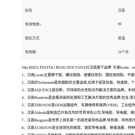
别名
汉高
99
有效物质≥
固化方式
常温
有效期
24个月
Sika RE651 POLYOL/ RE102 ISOCYANATE汉高旗下品牌: 乐泰loctite、t
1、汉高Loctite主要瞬干胶、螺纹锁固、管螺纹密封、圆柱固持胶、平
2、汉高的Technomelt是热熔胶的主要选择,应用于纸张包装、快递
3、汉高AQUENCE是创新、可持续的水性粘合剂解决方案的品牌。
4、汉高Bonderite是金属涂装前处理和工艺解决方案的优秀品牌,包
5、汉高TEROSON是OEM运输组件、车辆维修和保养(VRM)、
6、汉高Ablestik是制造芯片粘合剂的世界领先公司,导电胶、导
7、汉高Bergquist是世界上排名第一的高性能导热品牌,导热膏、
8、汉高ACHESON是全球领先的碳浆、银浆导电油墨、绝缘油墨、