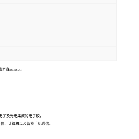
埃奇森acheson.
微电子及光电集成的电子胶。
据通信、计算机以及智能手机通信。