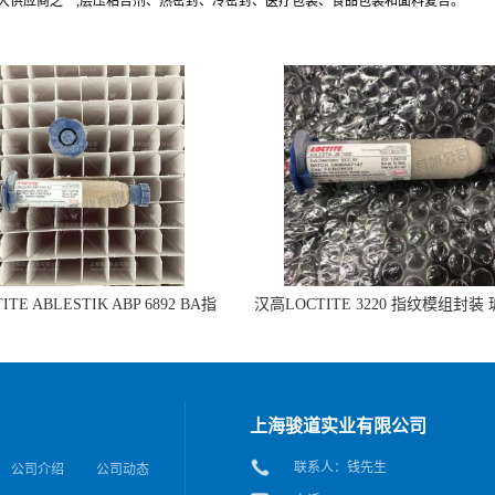
最大供应商之一,层压粘合剂、热密封、冷密封、医疗包装、食品包装和面料复合。
TE ABLESTIK ABP 6892 BA指
汉高LOCTITE 3220 指纹模组封装
组封装 玻璃和IC粘接的拷贝
IC粘接
上海骏道实业有限公司
联系人：钱先生
公司介绍
公司动态