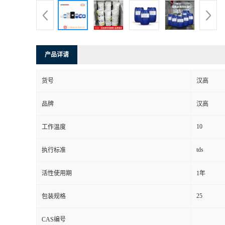
产品详请
货号
汉高
品牌
汉高
10
工作温度
tds
执行标准
活性使用期
1年
25
包装规格
CAS编号