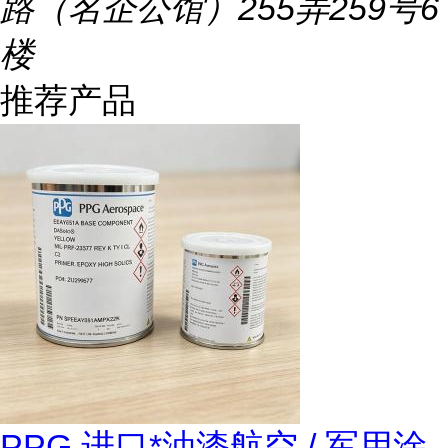
路（名企公馆）255弄259号6
楼
推荐产品
PPG 进口*油漆航空 / 军用涂