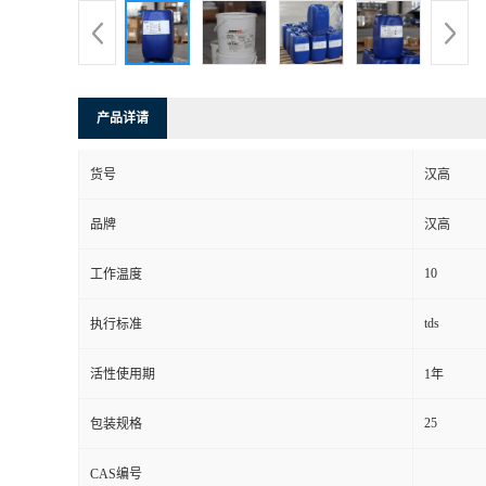
产品详请
货号
汉高
品牌
汉高
10
工作温度
tds
执行标准
活性使用期
1年
25
包装规格
CAS编号