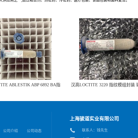
最大供应商之一,层压粘合剂、热密封、冷密封、医疗包装、食品包装和面料复合。
TE ABLESTIK ABP 6892 BA指
汉高LOCTITE 3220 指纹模组封装
组封装 玻璃和IC粘接的拷贝
IC粘接
上海骏道实业有限公司
联系人：钱先生
公司介绍
公司动态