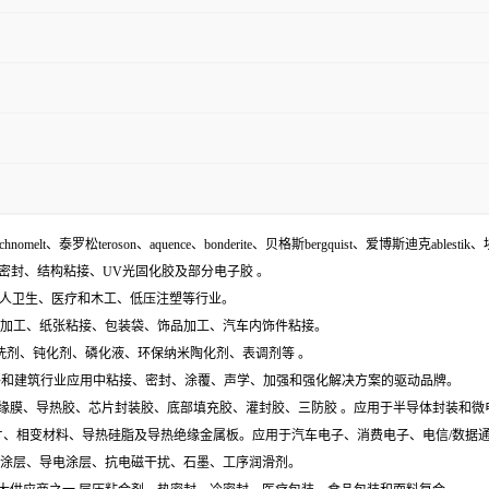
echnomelt、泰罗松teroson、aquence、bonderite、贝格斯bergquist、爱博斯迪克ablestik、
面密封、结构粘接、UV光固化胶及部分电子胶 。
袋、个人卫生、医疗和木工、低压注塑等行业。
木材加工、纸张粘接、包装袋、饰品加工、汽车内饰件粘接。
含:清洗剂、钝化剂、磷化液、环保纳米陶化剂、表调剂等 。
工业组件和建筑行业应用中粘接、密封、涂覆、声学、加强和强化解决方案的驱动品牌。
电膜、绝缘膜、导热胶、芯片封装胶、底部填充胶、灌封胶、三防胶 。应用于半导体封装和
导热垫片、相变材料、导热硅脂及导热绝缘金属板。应用于汽车电子、消费电子、电信/数
特种涂层、导电涂层、抗电磁干扰、石墨、工序润滑剂。