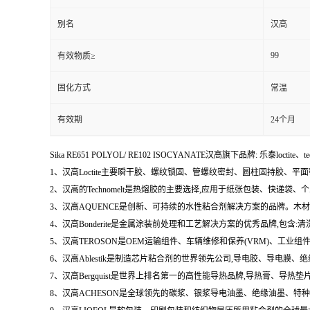
别名
汉高
99
有效物质≥
固化方式
常温
有效期
24个月
Sika RE651 POLYOL/ RE102 ISOCYANATE汉高旗下品牌: 乐泰loctite、t
1、汉高Loctite主要瞬干胶、螺纹锁固、管螺纹密封、圆柱固持胶、平
2、汉高的Technomelt是热熔胶的主要选择,应用于纸张包装、快递
3、汉高AQUENCE是创新、可持续的水性粘合剂解决方案的品牌。
4、汉高Bonderite是金属涂装前处理和工艺解决方案的优秀品牌,包
5、汉高TEROSON是OEM运输组件、车辆维修和保养(VRM)、
6、汉高Ablestik是制造芯片粘合剂的世界领先公司,导电胶、导
7、汉高Bergquist是世界上排名第一的高性能导热品牌,导热膏、
8、汉高ACHESON是全球领先的碳浆、银浆导电油墨、绝缘油墨、