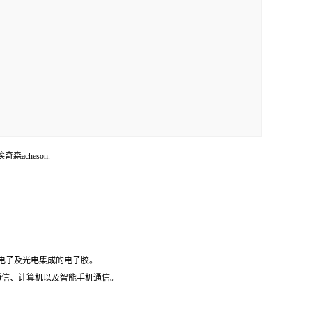
埃奇森acheson.
微电子及光电集成的电子胶。
据通信、计算机以及智能手机通信。