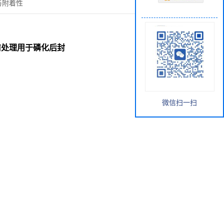
蚀与附着性
 汉高前处理用于磷化后封
微信扫一扫