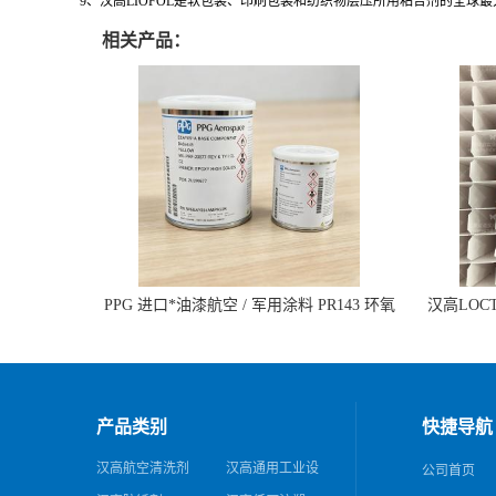
9、汉高LIOFOL是软包装、印刷包装和纺织物层压所用粘合剂的全球
相关产品：
PPG 进口*油漆航空 / 军用涂料 PR143 环氧
汉高LOCTI
底漆 双组分含铬酸盐
纹模
产品类别
快捷导航
汉高航空清洗剂
汉高通用工业设
公司首页